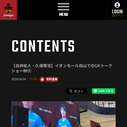
LOGIN
MENU
ログイン
CONTENTS
【白井裕人・久保賢也】イオンモール白山でのGKトーク
ショー🧤⚽️
2024.06.04
TEAM
有料会員