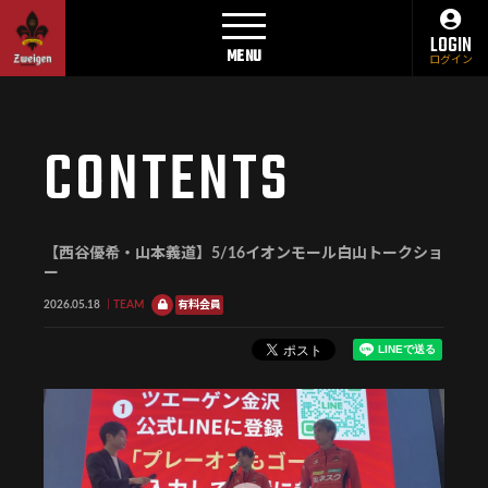
LOGIN
MENU
ログイン
CONTENTS
【西谷優希・山本義道】5/16イオンモール白山トークショ
ー
2026.05.18
TEAM
有料会員