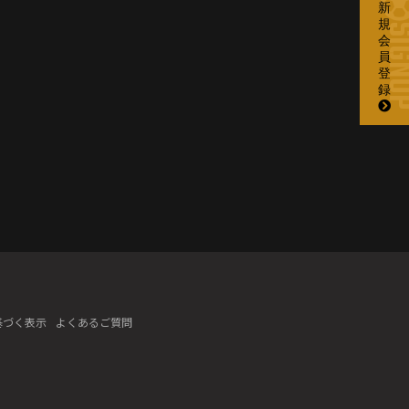
新
規
SIGN
会
員
登
録
基づく表示
よくあるご質問